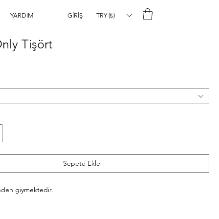
TRY (₺)
YARDIM
GİRİŞ
nly Tişört
t
Sepete Ekle
eden giymektedir.