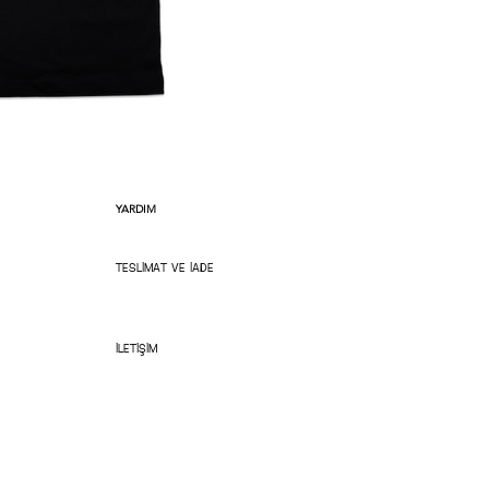
Bu tişört büyük 
YARDIM
TESLİMAT VE İADE
İLETİŞİM