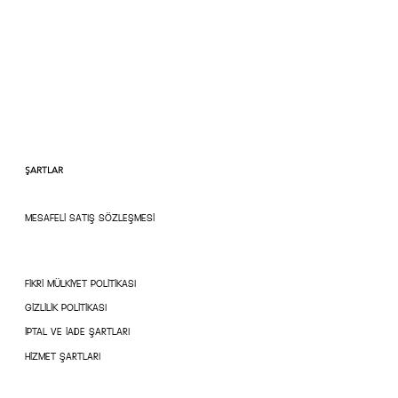
kalıptır.
ŞARTLAR
MESAFELİ SATIŞ SÖZLEŞMESİ
FİKRİ MÜLKİYET POLİTİKASI
GİZLİLİK POLİTİKASI
İPTAL VE İADE ŞARTLARI
HİZMET ŞARTLARI