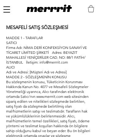
merrrit
MESAFELİ SATIŞ SÖZLEŞMESİ
MADDE 1 - TARAFLAR
SATICI
Firma Adı: NİMA DERİ KONFEKSİYON SANAYİ VE
TİCARET LİMİTED ŞİRKETİ Adres: BEYAZIT
MAHALLESİ YENİÇERİLER CAD. NO: 88/1 FATİH/
İSTANBUL İletişim: info@merrrit.com
ALICI
Adı ve Adresi: [Müşteri Adı ve Adresi]
MADDE 2 - SÖZLEŞMENİN KONUSU
Bu sözleşmenin konusu, Tüketicinin Korunması
Hakkında Kanun No. 4077 ve Mesafeli Sözleşmeler
Yönetmeliği uyarınca, Alıcı tarafından elektronik
ortamda Satıcı'nın
www.merrrit.com
web sitesinden
sipariş edilen ve nitelikleri sözleşmede belirtilen,
satış fiyatı da sözleşmede belirtilmiş olan
mal/hizmetlerin satışı ve teslimatıdır. Tarafların hak
ve yükümlülüklerinin belirlenmesidir. Alıcı,
mal/hizmetlerin temel özellikleri, satış fiyatı, ödeme
yöntemi ve teslimat koşulları hakkında ön bilgilere
sahip olduğunu kabul ve beyan eder. Bu ön bilgileri
elektronik ortamda onaylar ve sözleşme