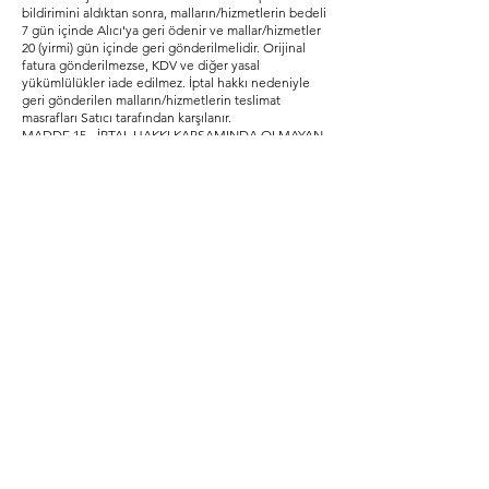
bildirimini aldıktan sonra, malların/hizmetlerin bedeli
7 gün içinde Alıcı'ya geri ödenir ve mallar/hizmetler
20 (yirmi) gün içinde geri gönderilmelidir. Orijinal
fatura gönderilmezse, KDV ve diğer yasal
yükümlülükler iade edilmez. İptal hakkı nedeniyle
geri gönderilen malların/hizmetlerin teslimat
masrafları Satıcı tarafından karşılanır.
MADDE 15 - İPTAL HAKKI KAPSAMINDA OLMAYAN
MALLAR/HİZMETLER
Doğası gereği geri gönderilemeyen mallar için iptal
hakkının kullanılabilmesi için malların/ ürünlerin
montajının yapılmamış, kullanılmamış veya hasar
görmemiş olması gerekmektedir.
MADDE 16 - TEMERRÜT DURUMU VE HUKUKİ
SONUÇLARI
Alıcı, kredi kartı işlemlerinde temerrüde düşerse,
kart hamili banka ile yaptığı kredi kartı anlaşması
çerçevesinde faiz ödeyecek ve bankaya karşı
sorumlu olacaktır. Bu durumda, ilgili banka hukuki
işlem başlatabilir; Alıcı’dan oluşacak masraflar ve
avukatlık ücretlerini talep edebilir ve Alıcı, borcunun
gecikmesi nedeniyle Satıcı’ya oluşacak zarar ve
ziyanı ödemeyi kabul eder.
MADDE 17 - YETKİLİ MAHKEME
Bu sözleşmeden doğabilecek uyuşmazlıklarda,
Tüketici Hakem Heyetleri Bakanlık tarafından
belirlenen değere kadar yetkilidir; belirlenen değeri
aşan durumlarda Tüketici Mahkemeleri yetkilidir.