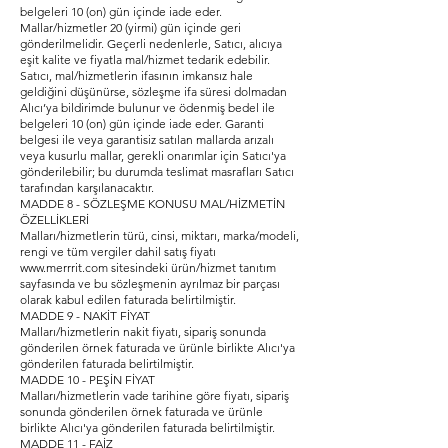
belgeleri 10 (on) gün içinde iade eder.
Mallar/hizmetler 20 (yirmi) gün içinde geri
gönderilmelidir. Geçerli nedenlerle, Satıcı, alıcıya
eşit kalite ve fiyatla mal/hizmet tedarik edebilir.
Satıcı, mal/hizmetlerin ifasının imkansız hale
geldiğini düşünürse, sözleşme ifa süresi dolmadan
Alıcı’ya bildirimde bulunur ve ödenmiş bedel ile
belgeleri 10 (on) gün içinde iade eder. Garanti
belgesi ile veya garantisiz satılan mallarda arızalı
veya kusurlu mallar, gerekli onarımlar için Satıcı'ya
gönderilebilir; bu durumda teslimat masrafları Satıcı
tarafından karşılanacaktır.
MADDE 8 - SÖZLEŞME KONUSU MAL/HİZMETİN
ÖZELLİKLERİ
Malları/hizmetlerin türü, cinsi, miktarı, marka/modeli,
rengi ve tüm vergiler dahil satış fiyatı
www.merrrit.com
sitesindeki ürün/hizmet tanıtım
sayfasında ve bu sözleşmenin ayrılmaz bir parçası
olarak kabul edilen faturada belirtilmiştir.
MADDE 9 - NAKİT FİYAT
Malları/hizmetlerin nakit fiyatı, sipariş sonunda
gönderilen örnek faturada ve ürünle birlikte Alıcı'ya
gönderilen faturada belirtilmiştir.
MADDE 10 - PEŞİN FİYAT
Malları/hizmetlerin vade tarihine göre fiyatı, sipariş
sonunda gönderilen örnek faturada ve ürünle
birlikte Alıcı'ya gönderilen faturada belirtilmiştir.
MADDE 11 - FAİZ