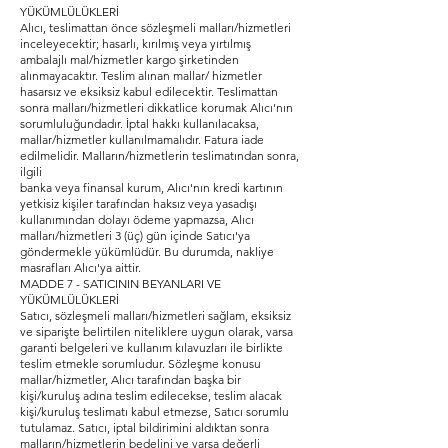
YÜKÜMLÜLÜKLERİ
Alıcı, teslimattan önce sözleşmeli malları/hizmetleri
inceleyecektir; hasarlı, kırılmış veya yırtılmış
ambalajlı mal/hizmetler kargo şirketinden
alınmayacaktır. Teslim alınan mallar/ hizmetler
hasarsız ve eksiksiz kabul edilecektir. Teslimattan
sonra malları/hizmetleri dikkatlice korumak Alıcı'nın
sorumluluğundadır. İptal hakkı kullanılacaksa,
mallar/hizmetler kullanılmamalıdır. Fatura iade
edilmelidir. Malların/hizmetlerin teslimatından sonra,
ilgili
banka veya finansal kurum, Alıcı'nın kredi kartının
yetkisiz kişiler tarafından haksız veya yasadışı
kullanımından dolayı ödeme yapmazsa, Alıcı
malları/hizmetleri 3 (üç) gün içinde Satıcı'ya
göndermekle yükümlüdür. Bu durumda, nakliye
masrafları Alıcı'ya aittir.
MADDE 7 - SATICININ BEYANLARI VE
YÜKÜMLÜLÜKLERİ
Satıcı, sözleşmeli malları/hizmetleri sağlam, eksiksiz
ve siparişte belirtilen niteliklere uygun olarak, varsa
garanti belgeleri ve kullanım kılavuzları ile birlikte
teslim etmekle sorumludur. Sözleşme konusu
mallar/hizmetler, Alıcı tarafından başka bir
kişi/kuruluş adına teslim edilecekse, teslim alacak
kişi/kuruluş teslimatı kabul etmezse, Satıcı sorumlu
tutulamaz. Satıcı, iptal bildirimini aldıktan sonra
malların/hizmetlerin bedelini ve varsa değerli