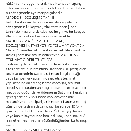
hükümlerine uygun olarak mal/ hizmetleri sipariş
eder.
www.merrrit.com
üzerindeki ön bilgi ve fatura,
bu sözleşmenin ayrılmaz parçalarıdır.
MADDE 3 - SÖZLEŞME TARİHİ
Satıcı tarafından daha önce imzalanmış olan bu
sözleşmenin iki kopyası, Alıcı tarafından [Tarih]
tarihinde imzalanarak kabul edilmiştir ve bir kopyası
Alıcı’nın e-posta adresine gönderilecektir.
MADDE 4 - MAL/HİZMET TESLİMATI,
SÖZLEŞMENİN İFASI YERİ VE TESLİMAT YÖNTEMİ
Malları/hizmetler, Alıcı tarafından belirtilen [Teslimat
Adresi] adresine teslim edilecektir. MADDE 5 -
TESLİMAT GİDERLERİ VE İFASI
Teslimat giderleri Alıcı'ya aittir. Eğer Satıcı, web
sitesinde belirli bir miktarın üzerindeki alışverişlerde
teslimat ücretinin Satıcı tarafından karşılanacağı
veya kampanya kapsamında ücretsiz teslimat
yapılacağına dair bir açıklama yapmışsa, teslimat
ücreti Satıcı tarafından karşılanacaktır. Teslimat, stok
mevcut olduğunda ve ödemenin Satıcı’nın hesabına
geçtiğinde en kısa sürede yapılacaktır. Satıcı,
malları/hizmetleri sipariştarihinden itibaren 30 (otuz)
gün içinde teslim edecek olup, bu süreye 10 (on)
gün ekleme hakkını saklı tutar. Ödeme yapılmazsa
veya banka kayıtlarında iptal edilirse, Satıcı malları/
hizmetleri teslim etme yükümlülüğünden kurtulmuş
sayılır.
MADDE 6 - ALICININ BEYANLARI VE