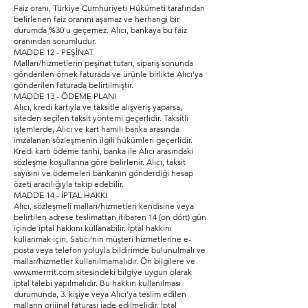
Faiz oranı, Türkiye Cumhuriyeti Hükümeti tarafından
belirlenen faiz oranını aşamaz ve herhangi bir
durumda %30'u geçemez. Alıcı, bankaya bu faiz
oranından sorumludur.
MADDE 12 - PEŞİNAT
Malları/hizmetlerin peşinat tutarı, sipariş sonunda
gönderilen örnek faturada ve ürünle birlikte Alıcı'ya
gönderilen faturada belirtilmiştir.
MADDE 13 - ÖDEME PLANI
Alıcı, kredi kartıyla ve taksitle alışveriş yaparsa,
siteden seçilen taksit yöntemi geçerlidir. Taksitli
işlemlerde, Alıcı ve kart hamili banka arasında
imzalanan sözleşmenin ilgili hükümleri geçerlidir.
Kredi kartı ödeme tarihi, banka ile Alıcı arasındaki
sözleşme koşullarına göre belirlenir. Alıcı, taksit
sayısını ve ödemeleri bankanın gönderdiği hesap
özeti aracılığıyla takip edebilir.
MADDE 14 - İPTAL HAKKI
Alıcı, sözleşmeli malları/hizmetleri kendisine veya
belirtilen adrese teslimattan itibaren 14 (on dört) gün
içinde iptal hakkını kullanabilir. İptal hakkını
kullanmak için, Satıcı’nın müşteri hizmetlerine e-
posta veya telefon yoluyla bildirimde bulunulmalı ve
mallar/hizmetler kullanılmamalıdır. Ön bilgilere ve
www.merrrit.com
sitesindeki bilgiye uygun olarak
iptal talebi yapılmalıdır. Bu hakkın kullanılması
durumunda, 3. kişiye veya Alıcı'ya teslim edilen
malların orijinal faturası iade edilmelidir. İptal