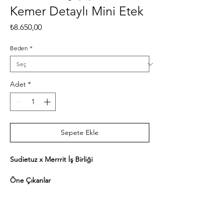
Kemer Detaylı Mini Etek
Fiyat
₺8.650,00
Beden
*
Adet
*
Sepete Ekle
Sudietuz x Merrrit İş Birliği
Öne Çıkanlar
Beyaz
Grafik baskılı
Kısa kollu