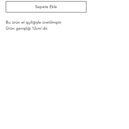
Sepete Ekle
Bu ürün el işçiliğiyle üretilmiştir.
Ürün genişliği 12cm'dir.
Bu ürün iade edilemez.