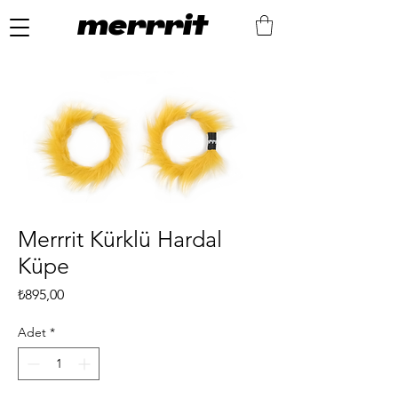
merrrit
Merrrit Kürklü Hardal
Küpe
Fiyat
₺895,00
Adet
*