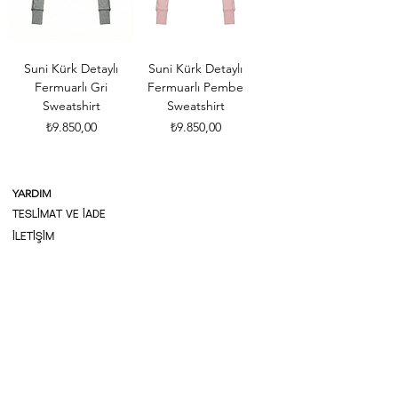
Suni Kürk Detaylı
Suni Kürk Detaylı
Fermuarlı Gri
Fermuarlı Pembe
Sweatshirt
Sweatshirt
Fiyat
Fiyat
₺9.850,00
₺9.850,00
YARDIM
TESLİMAT VE İADE
İLETİŞİM
ŞARTLAR
MESAFELİ SATIŞ SÖZLEŞMESİ
FİKRİ MÜLKİYET POLİTİKASI
GİZLİLİK POLİTİKASI
HİZMET ŞARTLARI